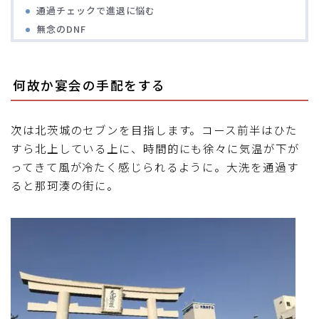
通過チェックで進退に悩む
ディスクブレーキ
無念のDNF
Di2関連
何故か宴会の手配をする
ブルべレポート2025
次は北茨城のセブンを目指します。コース前半はひた
ブルべレポート2024
すら北上している上に、時間的にも徐々に気温が下が
ってきて風が冷たく感じられるように。大洗を通過す
ブルべレポート2023
ると那珂湊の街に。
ブルベレポート2022
ブルべレポート2021
ブルベレポート2020