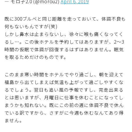
— モロ子2.0 (@morou2)
April 6, 2019
既に300ブルベと同じ距離を走っておいて、体調不良も
何もないもんですが(笑)
しかし鼻水は止まらないし、徐々に喉も痛くなってく
るし…。この後ホテルを予約してはありますが、2～3
時間の仮眠で体調が回復するはずはありません。眠気
を取るためだけのものです。
このまま寒い時間をホテルでやり過ごし、朝を迎えて
福島から出てしまえば気温も上がって過ごしやすくな
るでしょう。翌日も追い風の予報ですし、完走出来る
とは思いますが、月曜日に仕事を休むことになってし
まうかも知れない。既にこの前の週に体調不良で休ん
でいる訳ですから、さすがに今週も休むなんてあり得
ません。