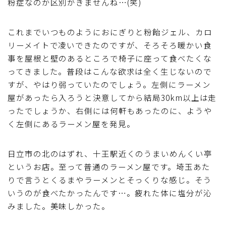
粉症なのか区別がきませんね…(笑)
これまでいつものようにおにぎりと粉飴ジェル、カロ
リーメイトで凌いできたのですが、そろそろ暖かい食
事を屋根と壁のあるところで椅子に座って食べたくな
ってきました。普段はこんな欲求は全く生じないので
すが、やはり弱っていたのでしょう。左側にラーメン
屋があったら入ろうと決意してから結局30km以上は走
ったでしょうか、右側には何軒もあったのに、ようや
く左側にあるラーメン屋を発見。
日立市の北のはずれ、十王駅近くのうまいめんくい亭
というお店。至って普通のラーメン屋です。埼玉あた
りで言うとくるまやラーメンとそっくりな感じ。そう
いうのが食べたかったんです…。疲れた体に塩分が沁
みました。美味しかった。