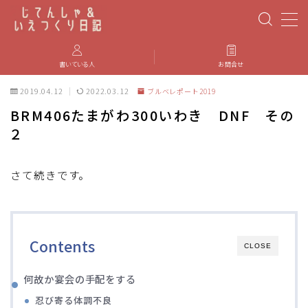
MENU
書いている人
お問合せ
2019.04.12
2022.03.12
ブルベレポート2019
PBP(Paris-Brest-Paris)
BRM406たまがわ300いわき DNF その
２
エベレスティング
パーツのインプレ・カスタマイズ
さて続きです。
iGPSPORT
Contents
CLOSE
カステリ
何故か宴会の手配をする
ブルベ装備
忍び寄る体調不良