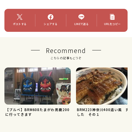
ポストする
シェアする
LINEで送る
URLをコピー
Recommend
こちらの記事もどうぞ
【ブルベ】BRM608たまがわ男鹿200
BRM223神奈川400追い風 完
に行ってきます
した その１