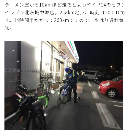
ラーメン屋から10kmほど走るとようやくPC4のセブン
イレブン北茨城中郷店。258km地点、時刻は20：10で
す。14時間半かかって260kmですので、やはり遅れ気
味。