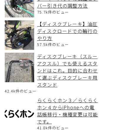
バー引き代の調整方法
75.7k件のビュー
【ディスクブレーキ】油圧
ディスクロードでの輪行の
やり方
57.5k件のビュー
ディスクブレーキ（スルー
アクスル）でも使えるスタ
ンドはこれ。目的に合わせ
て選ぶディスクブレーキ用
スタンド
42.4k件のビュー
らくらくホン３／らくらく
ホン４からiPhoneへの電
話帳移行・機種変更は可能
です。
41.8k件のビュー