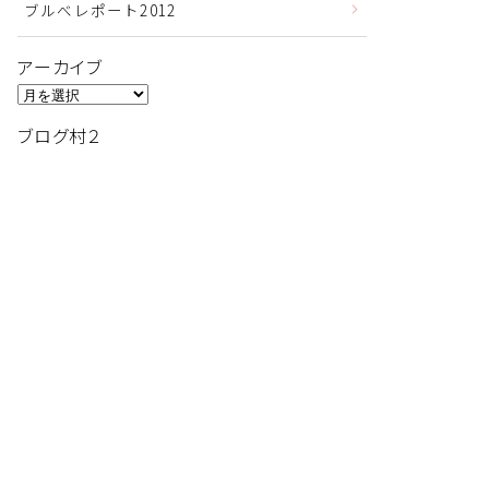
ブルべレポート2012
アーカイブ
ア
ー
ブログ村２
カ
イ
ブ