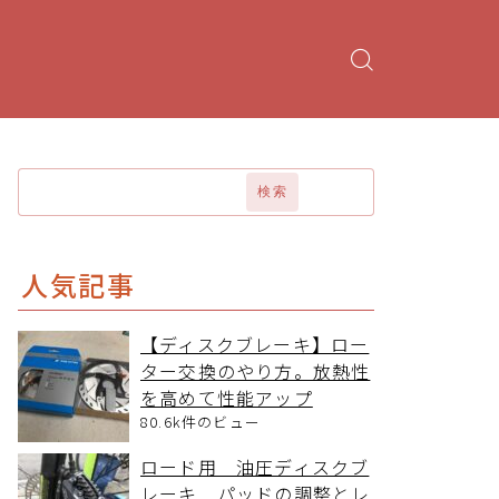
検索
人気記事
【ディスクブレーキ】ロー
ター交換のやり方。放熱性
を高めて性能アップ
80.6k件のビュー
ロード用 油圧ディスクブ
レーキ パッドの調整とレ