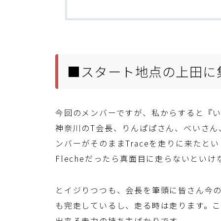
■スタート地点の上田に
今回のメンバーですが、私からすると『
神奈川のT会長、りんぱぱさん、べいさん
ンバーがそのままTraceを走りに来たとい
Flecheだったら真面目に走らないといけ
とイジりつつも、会長を筆頭に皆さん今のA
も完走しているし、走る時は走ります。この
出来る走力の持ち主ばかりです。