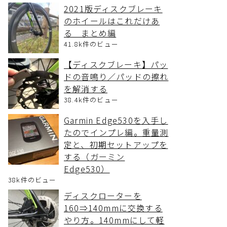
2021版ディスクブレーキ
のホイールはこれだけあ
る まとめ編
41.8k件のビュー
【ディスクブレーキ】パッ
ドの音鳴り／パッドの擦れ
を解消する
38.4k件のビュー
Garmin Edge530を入手し
たのでインプレ編。重量測
定と、初期セットアップを
する（ガーミン
Edge530）
38k件のビュー
ディスクローターを
160⇒140mmに交換する
やり方。140mmにして軽