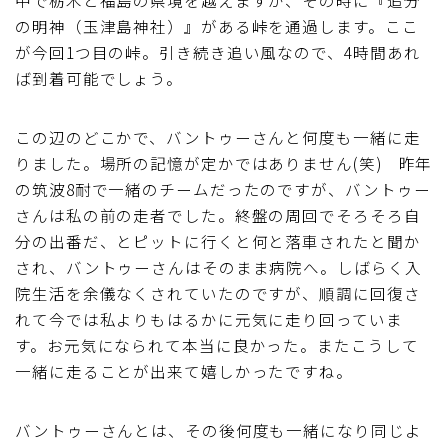
の明神（玉津島神社）』がある峠を通過します。ここ
ディスクブレーキ
が今回1つ目の峠。引き続き追い風なので、4時間あれ
ば到着可能でしょう。
Di2関連
この辺のどこかで、バントゥーさんと何度も一緒に走
ブルべレポート2025
りました。場所の記憶が定かではありません(笑) 昨年
の筑波8耐で一緒のチームだったのですが、バントゥー
ブルべレポート2024
さんは私の前の走者でした。終盤の周回でそろそろ自
分の出番だ、とピットに行くと何と落車されたと聞か
ブルべレポート2023
され、バントゥーさんはそのまま病院へ。しばらく入
院生活を余儀なくされていたのですが、順調に回復さ
ブルベレポート2022
れて今では私よりもはるかに元気に走り回っていま
す。お元気になられて本当に良かった。またこうして
ブルべレポート2021
一緒に走ることが出来て嬉しかったですね。
ブルベレポート2020
バントゥーさんとは、その後何度も一緒になり同じよ