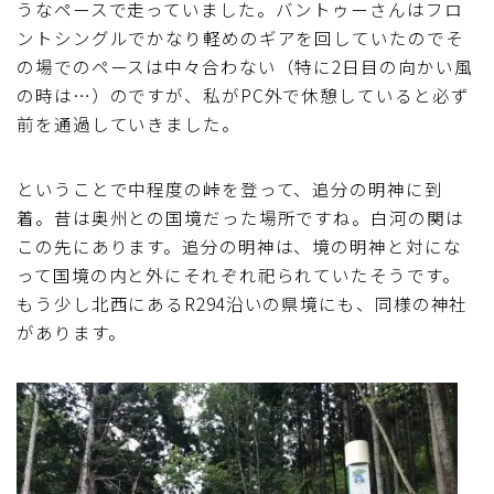
うなペースで走っていました。バントゥーさんはフロ
ブルベレポート2019
ントシングルでかなり軽めのギアを回していたのでそ
の場でのペースは中々合わない（特に2日目の向かい風
ブルベレポート2018
の時は…）のですが、私がPC外で休憩していると必ず
前を通過していきました。
ブルベレポート2017
ということで中程度の峠を登って、追分の明神に到
着。昔は奥州との国境だった場所ですね。白河の関は
ブルベレポート2016
この先にあります。追分の明神は、境の明神と対にな
って国境の内と外にそれぞれ祀られていたそうです。
ブルべレポート2015
もう少し北西にあるR294沿いの県境にも、同様の神社
があります。
ブルべレポート2014
ブルべレポート2013
ブルべレポート2012