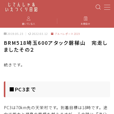
MENU
書いている人
お問合せ
2019.05.23
2022.03.12
ブルベレポート2019
PBP(Paris-Brest-Paris)
BRM518埼玉600アタック磐梯山 完走し
ましたその２
エベレスティング
パーツのインプレ・カスタマイズ
続きです。
iGPSPORT
■PC3まで
カステリ
ブルベ装備
PC3は70km先の天栄村です。到着目標は18時です。途
中で栃木と福島の県境を越えますが、その時に『追分