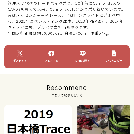
管理人は40代のロードバイク乗り。20年前にCannondaleの
CAAD3を買って以来、Cannoncdaleばかり乗り継いでいます。
昔はメッセンジャーやレース、今はロングライドとブルベ中
心。2022年エベレスティング達成、2023年PBP認定、2024年
キャノボ達成。ブルべの主担当もやります。
年間走行距離は約10,000km。身長170cm、体重57kg。
ポストする
シェアする
LINEで送る
URLをコピー
Recommend
こちらの記事もどうぞ