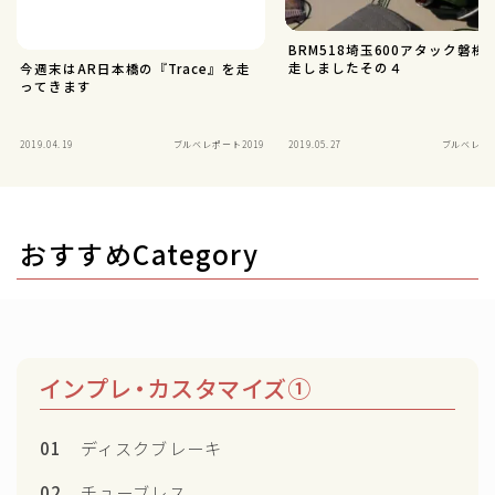
BRM518埼玉600アタック磐梯
走しましたその４
今週末はAR日本橋の『Trace』を走
ってきます
2019.04.19
ブルベレポート2019
2019.05.27
ブルベレポー
おすすめCategory
インプレ・カスタマイズ①
01
ディスクブレーキ
02
チューブレス