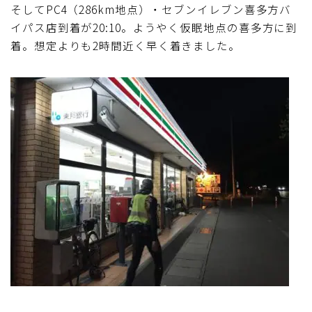
そしてPC4（286km地点）・セブンイレブン喜多方バ
イパス店到着が20:10。ようやく仮眠地点の喜多方に到
着。想定よりも2時間近く早く着きました。