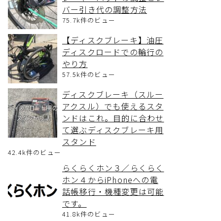
バー引き代の調整方法
75.7k件のビュー
【ディスクブレーキ】油圧
ディスクロードでの輪行の
やり方
57.5k件のビュー
ディスクブレーキ（スルー
アクスル）でも使えるスタ
ンドはこれ。目的に合わせ
て選ぶディスクブレーキ用
スタンド
42.4k件のビュー
らくらくホン３／らくらく
ホン４からiPhoneへの電
話帳移行・機種変更は可能
です。
41.8k件のビュー