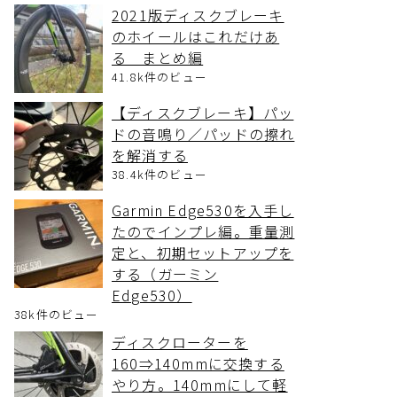
2021版ディスクブレーキ
のホイールはこれだけあ
る まとめ編
41.8k件のビュー
【ディスクブレーキ】パッ
ドの音鳴り／パッドの擦れ
を解消する
38.4k件のビュー
Garmin Edge530を入手し
たのでインプレ編。重量測
定と、初期セットアップを
する（ガーミン
Edge530）
38k件のビュー
ディスクローターを
160⇒140mmに交換する
やり方。140mmにして軽