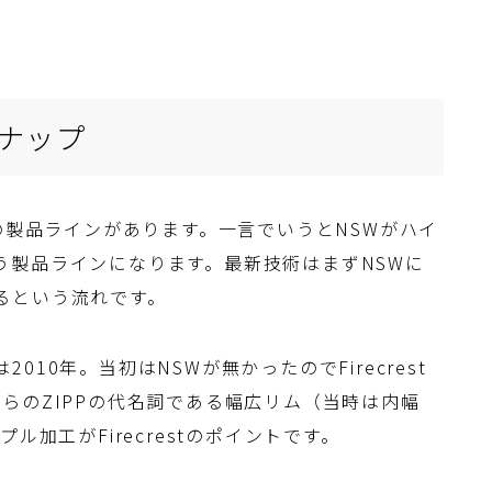
ンナップ
う２つの製品ラインがあります。一言でいうとNSWがハイ
という製品ラインになります。最新技術はまずNSWに
くるという流れです。
2010年。当初はNSWが無かったのでFirecrest
らのZIPPの代名詞である幅広リム（当時は内幅
ル加工がFirecrestのポイントです。