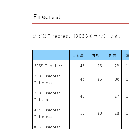
Firecrest
まずはFirecrest（303Sを含む）です。
リム高
内幅
外幅
303S Tubeless
45
23
28
1
303 Firecrest
40
25
30
1
Tubeless
303 Firecrest
45
－
27
1
Tubular
404 Firecrest
58
23
28
1
Tubeless
808 Firecrest