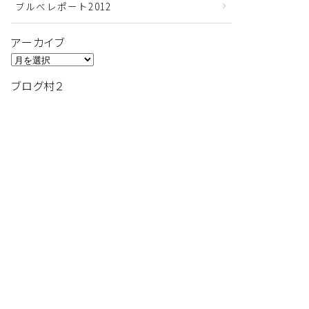
ブルべレポート2012
アーカイブ
ア
ー
ブログ村２
カ
イ
ブ