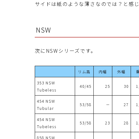
サイドは紙のような薄さなのでは？と感
NSW
次にNSWシリーズです。
リム高
内幅
外幅
353 NSW
40/45
25
30
1
Tubeless
454 NSW
53/58
－
27
1
Tubular
454 NSW
53/58
23
28
1
Tubeless
858 NSW