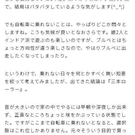
で、結局はバタバタしているような気がします(^_^;)
ディスクブレーキ
でも自転車に乗れないことは、やっぱりどこか悶々と
Di2関連
しますね。こうも気候が良いとなおさらです。娘2人と
インドア派で遊ぶのも楽しいのですが、ブルベとはち
ブルべレポート2025
ょっと方向性が違う楽しさなので、やはりブルベに出
走したくなってしまったり。
ブルべレポート2024
というわけで、乗れない日々を何とかすべく無い知恵
ブルべレポート2023
を絞って考えてみましたが、出てきた結論は『三本ロ
ーラー』。
ブルベレポート2022
音が大きいので家の中でやるには早朝や深夜しか出来
ブルべレポート2021
ず、正直なところちょっと埃をかぶっている状態でし
た。ですがここまで自転車に乗れないとなると、選択
ブルベレポート2020
肢はこれ位しかありません。元々そういう目的で買っ