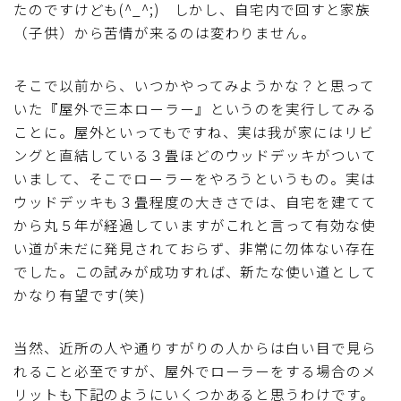
たのですけども(^_^;) しかし、自宅内で回すと家族
ブルベレポート2019
（子供）から苦情が来るのは変わりません。
ブルベレポート2018
そこで以前から、いつかやってみようかな？と思って
いた『屋外で三本ローラー』というのを実行してみる
ブルベレポート2017
ことに。屋外といってもですね、実は我が家にはリビ
ングと直結している３畳ほどのウッドデッキがついて
ブルベレポート2016
いまして、そこでローラーをやろうというもの。実は
ウッドデッキも３畳程度の大きさでは、自宅を建てて
から丸５年が経過していますがこれと言って有効な使
ブルべレポート2015
い道が未だに発見されておらず、非常に勿体ない存在
でした。この試みが成功すれば、新たな使い道として
ブルべレポート2014
かなり有望です(笑)
ブルべレポート2013
当然、近所の人や通りすがりの人からは白い目で見ら
れること必至ですが、屋外でローラーをする場合のメ
ブルべレポート2012
リットも下記のようにいくつかあると思うわけです。