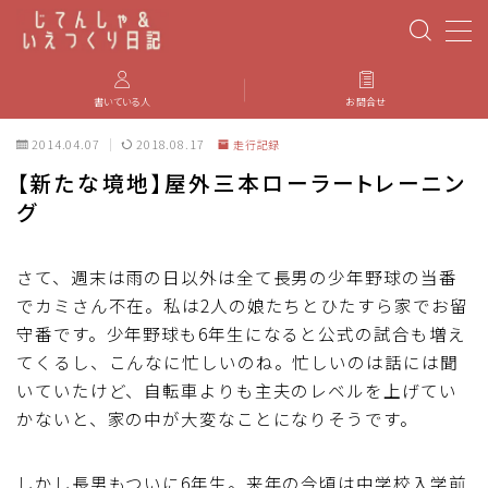
MENU
書いている人
お問合せ
2014.04.07
2018.08.17
走行記録
PBP(Paris-Brest-Paris)
【新たな境地】屋外三本ローラートレーニン
グ
エベレスティング
パーツのインプレ・カスタマイズ
さて、週末は雨の日以外は全て長男の少年野球の当番
でカミさん不在。私は2人の娘たちとひたすら家でお留
守番です。少年野球も6年生になると公式の試合も増え
iGPSPORT
てくるし、こんなに忙しいのね。忙しいのは話には聞
いていたけど、自転車よりも主夫のレベルを上げてい
カステリ
かないと、家の中が大変なことになりそうです。
ブルベ装備
しかし長男もついに6年生。来年の今頃は中学校入学前