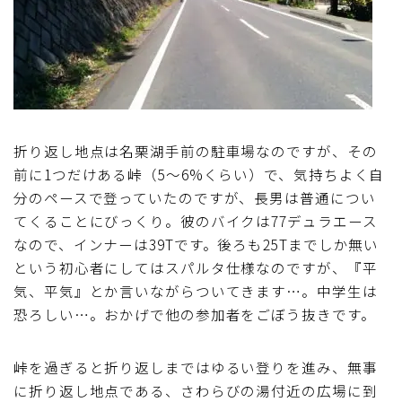
ブルベレポート2019
ブルベレポート2018
ブルベレポート2017
折り返し地点は名栗湖手前の駐車場なのですが、その
前に1つだけある峠（5～6%くらい）で、気持ちよく自
ブルベレポート2016
分のペースで登っていたのですが、長男は普通につい
てくることにびっくり。彼のバイクは77デュラエース
ブルべレポート2015
なので、インナーは39Tです。後ろも25Tまでしか無い
という初心者にしてはスパルタ仕様なのですが、『平
ブルべレポート2014
気、平気』とか言いながらついてきます…。中学生は
恐ろしい…。おかげで他の参加者をごぼう抜きです。
ブルべレポート2013
峠を過ぎると折り返しまではゆるい登りを進み、無事
ブルべレポート2012
に折り返し地点である、さわらびの湯付近の広場に到