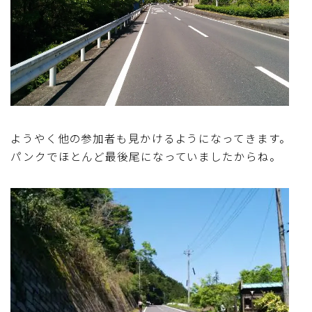
ディスクブレーキ
Di2関連
ブルべレポート2025
ブルべレポート2024
ようやく他の参加者も見かけるようになってきます。
パンクでほとんど最後尾になっていましたからね。
ブルべレポート2023
ブルベレポート2022
ブルべレポート2021
ブルベレポート2020