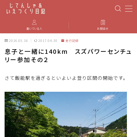
MENU
書いている人
お問合せ
2016.05.16
2017.04.30
走行記録
PBP(Paris-Brest-Paris)
息子と一緒に140km スズパワーセンチュ
リー参加その２
エベレスティング
パーツのインプレ・カスタマイズ
さて飯能駅を過ぎるといよいよ登り区間の開始です。
iGPSPORT
カステリ
ブルベ装備