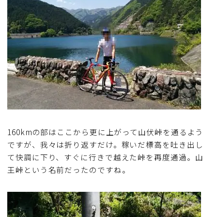
160kmの部はここから更に上がって山伏峠を通るよう
ですが、我々は折り返すだけ。稼いだ標高を吐き出し
て快調に下り、すぐに行きで越えた峠を再度通過。山
王峠という名前だったのですね。