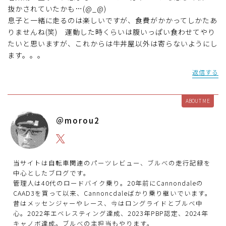
抜かされていたかも…(@_@)
息子と一緒に走るのは楽しいですが、食費がかかってしかたあ
りませんね(笑) 運動した時くらいは腹いっぱい食わせてやり
たいと思いますが、これからは牛丼屋以外は寄らないようにし
ます。。。
返信する
ABOUT ME
＠morou2
当サイトは自転車関連のパーツレビュー、ブルべの走行記録を
中心としたブログです。
管理人は40代のロードバイク乗り。20年前にCannondaleの
CAAD3を買って以来、Cannoncdaleばかり乗り継いでいます。
昔はメッセンジャーやレース、今はロングライドとブルベ中
心。2022年エベレスティング達成、2023年PBP認定、2024年
キャノボ達成。ブルべの主担当もやります。