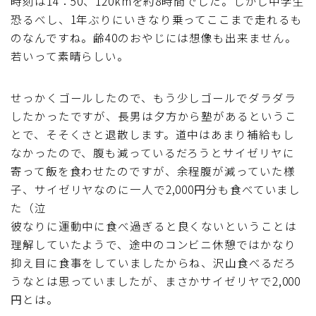
時刻は14：50、120kmを約8時間でした。しかし中学生
恐るべし、1年ぶりにいきなり乗ってここまで走れるも
のなんですね。齢40のおやじには想像も出来ません。
若いって素晴らしい。
せっかくゴールしたので、もう少しゴールでダラダラ
したかったですが、長男は夕方から塾があるというこ
とで、そそくさと退散します。道中はあまり補給もし
なかったので、腹も減っているだろうとサイゼリヤに
寄って飯を食わせたのですが、余程腹が減っていた様
子、サイゼリヤなのに一人で2,000円分も食べていまし
た（泣
彼なりに運動中に食べ過ぎると良くないということは
理解していたようで、途中のコンビニ休憩ではかなり
抑え目に食事をしていましたからね、沢山食べるだろ
うなとは思っていましたが、まさかサイゼリヤで2,000
円とは。