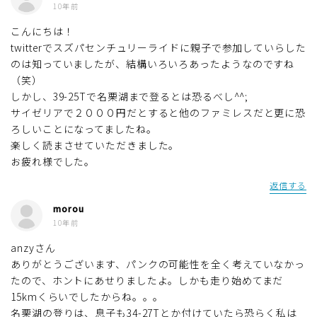
10年前
こんにちは！
twitterでスズパセンチュリーライドに親子で参加していらした
のは知っていましたが、結構いろいろあったようなのですね
（笑）
しかし、39-25Tで名栗湖まで登るとは恐るべし^^;
サイゼリアで２０００円だとすると他のファミレスだと更に恐
ろしいことになってましたね。
楽しく読まさせていただきました。
お疲れ様でした。
返信する
morou
10年前
anzyさん
ありがとうございます、パンクの可能性を全く考えていなかっ
たので、ホントにあせりましたよ。しかも走り始めてまだ
15kmくらいでしたからね。。。
名栗湖の登りは、息子も34-27Tとか付けていたら恐らく私は