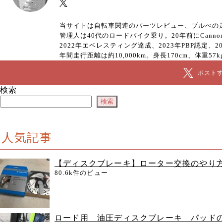
当サイトは自転車関連のパーツレビュー、ブルべの
管理人は40代のロードバイク乗り。20年前にCanno
2022年エベレスティング達成、2023年PBP認定
年間走行距離は約10,000km。身長170cm、体重57k
ポスト
検索
検索
人気記事
【ディスクブレーキ】ローター交換のやり
80.6k件のビュー
ロード用 油圧ディスクブレーキ パッド