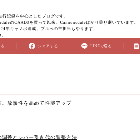
走行記録を中心としたブログです。
ndaleのCAAD3を買って以来、Cannoncdaleばかり乗り継いで
、2024年キャノボ達成。ブルべの主担当もやります。
g。
する
シェアする
LINEで送る
方。放熱性を高めて性能アップ
の調整とレバー引き代の調整方法