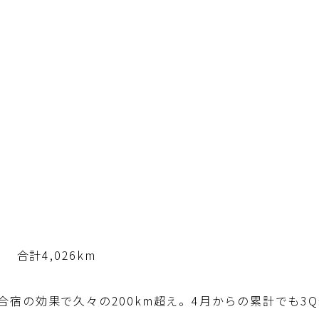
m
 合計4,026km
宿の効果で久々の200km超え。4月からの累計でも3Q分