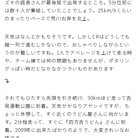
ズキの店長さんが最後尾で出発するところ。5分位前に
ブルベレポート2019
は数十人が集結していたことでしょう。25km/hくらい
のまったりペースで荒川右岸を北上。
ブルベレポート2018
天気はなんとかもちそうです。しかしCRはどうしても
ブルベレポート2017
縦一列で進むしかないので、おしゃべりしながらとい
うのが難しいですね。1人でアベレージを上げて走る時
や、チーム練では何の問題もありませんが、ポタリン
ブルベレポート2016
グっぽい時だとなかなかツラいものがあります
ブルべレポート2015
ブルべレポート2014
それでもひたすら先頭を引き続け、30kmほど走って吉
見運動公園に到着。天気がかなりアヤシイですが、ち
ブルべレポート2013
ょっと休憩して、すぐ近くのうどん屋さんに向かいま
す。2分程走って、すぐに『四方吉うどん』さんに到
着。2009年に出来たばかりのようで、大変きれいなお
ブルべレポート2012
店です。