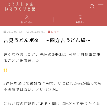
MENU
書いている人
お問合せ
2012.09.22
2017.06.01
にっき
PBP(Paris-Brest-Paris)
吉見うどんポタ ～四方吉うどん編～
エベレスティング
遅くなりましたが、先日の3連休は1日だけ自転車に乗
ることが出来ました
パーツのインプレ・カスタマイズ
iGPSPORT
3連休を通じて微妙な予報で、いつにわか雨が降っても
カステリ
不思議ではない、という状況。
ブルベ装備
にわか雨の可能性があると聞けば誰だって乗りたくな