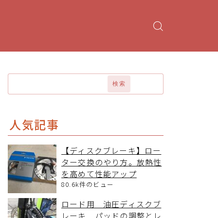
検索
人気記事
【ディスクブレーキ】ロー
ター交換のやり方。放熱性
を高めて性能アップ
80.6k件のビュー
ロード用 油圧ディスクブ
レーキ パッドの調整とレ