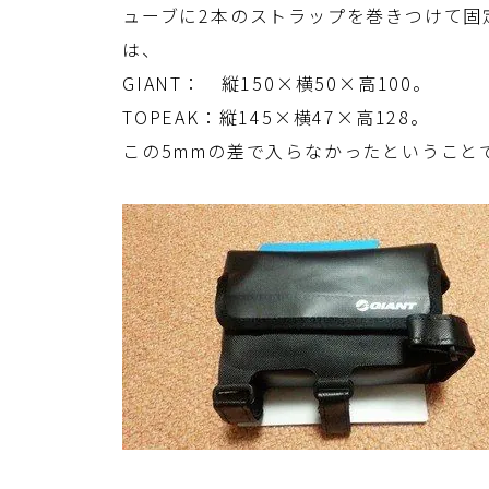
ューブに2本のストラップを巻きつけて固定
は、
GIANT： 縦150×横50×高100。
TOPEAK：縦145×横47×高128。
この5mmの差で入らなかったということ