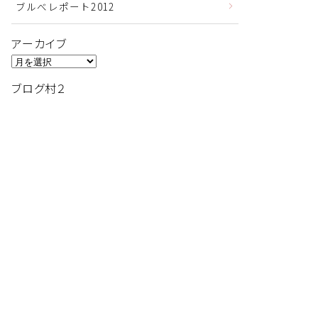
ブルべレポート2012
アーカイブ
ア
ー
ブログ村２
カ
イ
ブ