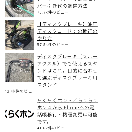
バー引き代の調整方法
75.7k件のビュー
【ディスクブレーキ】油圧
ディスクロードでの輪行の
やり方
57.5k件のビュー
ディスクブレーキ（スルー
アクスル）でも使えるスタ
ンドはこれ。目的に合わせ
て選ぶディスクブレーキ用
スタンド
42.4k件のビュー
らくらくホン３／らくらく
ホン４からiPhoneへの電
話帳移行・機種変更は可能
です。
41.8k件のビュー