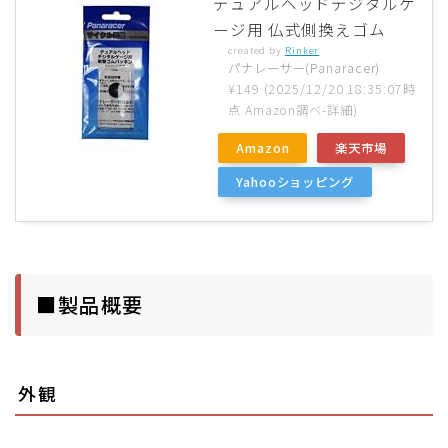
デュアルヘッドデジタルゲ
ージ用 仏式側換えゴム
created by
Rinker
パナレーサー(Panaracer)
¥149
(2025/12/20 18:35:07時
点 Amazon調べ-
詳細)
Amazon
楽天市場
Yahooショッピング
■製品概要
外観