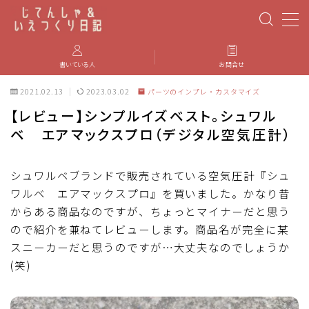
MENU
書いている人
お問合せ
2021.02.13
2023.03.02
パーツのインプレ・カスタマイズ
PBP(Paris-Brest-Paris)
【レビュー】シンプルイズベスト。シュワル
ベ エアマックスプロ（デジタル空気圧計）
エベレスティング
パーツのインプレ・カスタマイズ
シュワルベブランドで販売されている空気圧計『シュ
ワルベ エアマックスプロ』を買いました。かなり昔
からある商品なのですが、ちょっとマイナーだと思う
iGPSPORT
ので紹介を兼ねてレビューします。商品名が完全に某
スニーカーだと思うのですが…大丈夫なのでしょうか
カステリ
(笑)
ブルベ装備