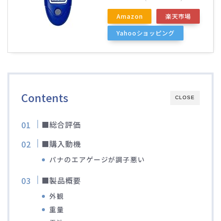
ブルベレポート2019
Amazon
楽天市場
Yahooショッピング
ブルベレポート2018
ブルベレポート2017
Contents
ブルベレポート2016
CLOSE
■総合評価
ブルべレポート2015
■購入動機
ブルべレポート2014
パナのエアゲージが調子悪い
ブルべレポート2013
■製品概要
外観
ブルべレポート2012
重量