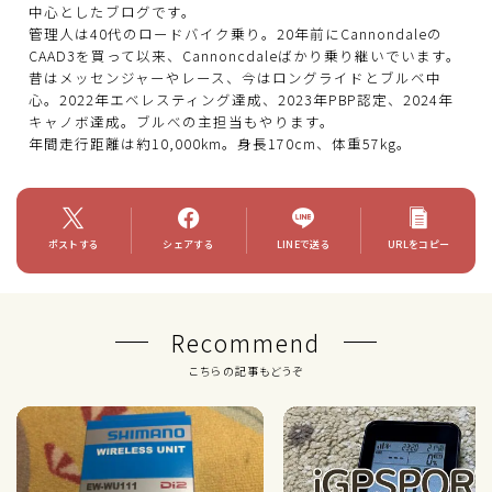
中心としたブログです。
管理人は40代のロードバイク乗り。20年前にCannondaleの
CAAD3を買って以来、Cannoncdaleばかり乗り継いでいます。
昔はメッセンジャーやレース、今はロングライドとブルベ中
心。2022年エベレスティング達成、2023年PBP認定、2024年
キャノボ達成。ブルべの主担当もやります。
年間走行距離は約10,000km。身長170cm、体重57kg。
ポストする
シェアする
LINEで送る
URLをコピー
Recommend
こちらの記事もどうぞ