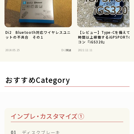
Di2 Bluetooth対応ワイヤレスユニ
【レビュー】Type-Cを備えて公
ットの不具合 その１
時間以上稼働するiGPSPORTの
コン『iGS320』
2018.05.25
Di2関連
2022.12.11
i
おすすめCategory
インプレ・カスタマイズ①
01
ディスクブレーキ