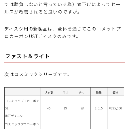
では勝負しないと言っている為）値下げによってセー
ルスが改善されると良いのですが。
ディスク用の新製品は、全体を通じてこのコメットプ
ロカーボンUSTディスクのみです。
ファスト＆ライト
次はコスミックシリーズです。
リム高
内寸
外寸
重量
価格
コスミックプロカーボン
SL
45
19
28
1,515
¥295,000
USTディスク
コスミックプロカーボン