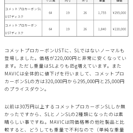
リム高
内寸
外寸
重量
価格
コメットプロカーボンSL
64
19
26
1,755
¥295,000
USTディスク
コメットプロカーボン
64
19
26
1,840
¥220,000
USTディスク
コメットプロカーボンUSTに、SLではないノーマルも
登場しました。価格が220,000円と非常に安くなってい
ます。ただし重量はSLよりも85g増えています。また
MAVICは全体的に値下げを行いまして、コメットプロ
カーボンSLの方は320,000円から295,000円と25,000円
のプライスダウン。
以前は30万円以上するコメットプロカーボンSLしか無
かったですから、SLとノンSLの2種類になったのは素
晴らしい事ですね。MAVICは同価格帯の他社製品と比
較すると、どうしても重量で不利なので（単純な重量