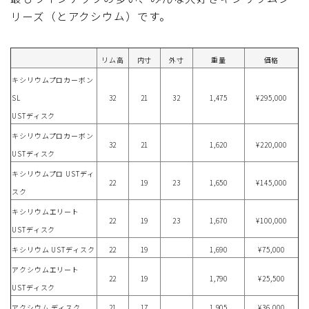
リーズ（とアクシウム）です。
リム高
内寸
外寸
重量
価格
キシリウムプロカーボン
SL
32
21
32
1,475
¥295,000
USTディスク
キシリウムプロカーボン
32
21
1,620
¥220,000
USTディスク
キシリウムプロ USTディ
22
19
23
1,650
¥145,000
スク
キシリウムエリート
22
19
23
1,670
¥100,000
USTディスク
キシリウム USTディスク
22
19
1,690
¥75,000
アクシウムエリート
22
19
1,790
¥25,500
USTディスク
アクシウム ディスク
21
17
1,905
¥36,000