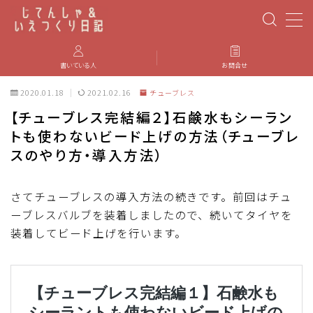
MENU
書いている人
お問合せ
2020.01.18
2021.02.16
チューブレス
PBP(Paris-Brest-Paris)
【チューブレス完結編２】石鹸水もシーラン
トも使わないビード上げの方法（チューブレ
エベレスティング
スのやり方・導入方法）
パーツのインプレ・カスタマイズ
さてチューブレスの導入方法の続きです。前回はチュ
ーブレスバルブを装着しましたので、続いてタイヤを
iGPSPORT
装着してビード上げを行います。
カステリ
ブルベ装備