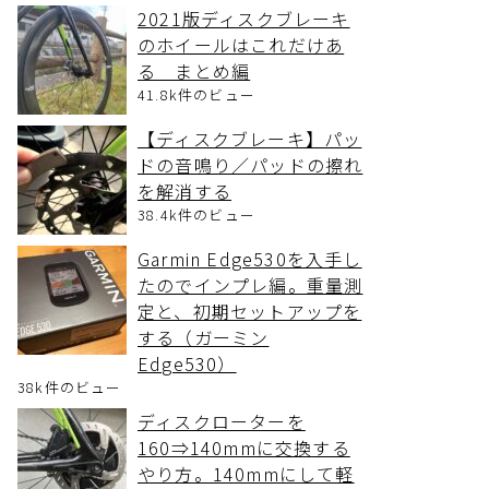
2021版ディスクブレーキ
のホイールはこれだけあ
る まとめ編
41.8k件のビュー
【ディスクブレーキ】パッ
ドの音鳴り／パッドの擦れ
を解消する
38.4k件のビュー
Garmin Edge530を入手し
たのでインプレ編。重量測
定と、初期セットアップを
する（ガーミン
Edge530）
38k件のビュー
ディスクローターを
160⇒140mmに交換する
やり方。140mmにして軽