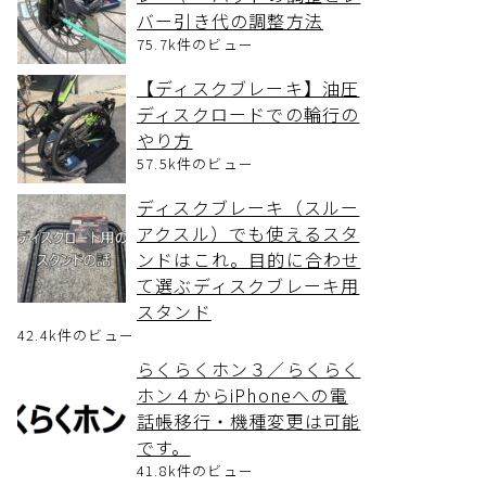
バー引き代の調整方法
75.7k件のビュー
【ディスクブレーキ】油圧
ディスクロードでの輪行の
やり方
57.5k件のビュー
ディスクブレーキ（スルー
アクスル）でも使えるスタ
ンドはこれ。目的に合わせ
て選ぶディスクブレーキ用
スタンド
42.4k件のビュー
らくらくホン３／らくらく
ホン４からiPhoneへの電
話帳移行・機種変更は可能
です。
41.8k件のビュー