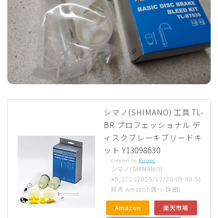
シマノ(SHIMANO) 工具 TL-
BR プロフェッショナル デ
ィスクブレーキブリードキ
ット Y13098630
created by
Rinker
シマノ(SHIMANO)
¥5,272
(2025/12/20 09:49:51
時点 Amazon調べ-
詳細)
Amazon
楽天市場