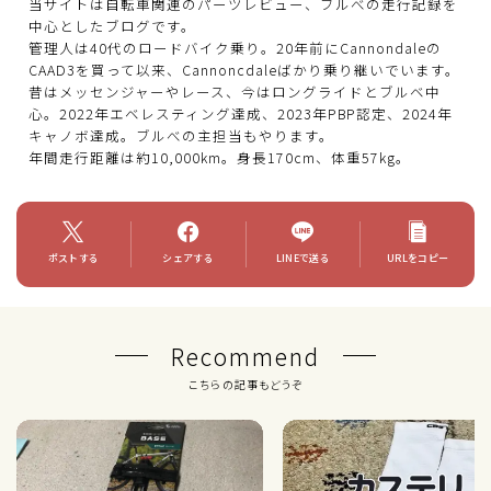
当サイトは自転車関連のパーツレビュー、ブルべの走行記録を
中心としたブログです。
管理人は40代のロードバイク乗り。20年前にCannondaleの
CAAD3を買って以来、Cannoncdaleばかり乗り継いでいます。
昔はメッセンジャーやレース、今はロングライドとブルベ中
心。2022年エベレスティング達成、2023年PBP認定、2024年
キャノボ達成。ブルべの主担当もやります。
年間走行距離は約10,000km。身長170cm、体重57kg。
ポストする
シェアする
LINEで送る
URLをコピー
Recommend
こちらの記事もどうぞ