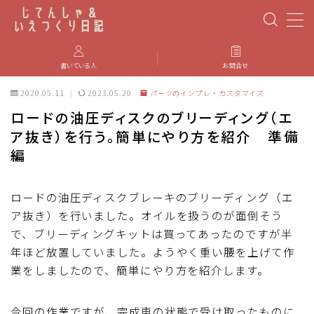
MENU
書いている人
お問合せ
2020.05.11
2023.05.20
パーツのインプレ・カスタマイズ
PBP(Paris-Brest-Paris)
ロードの油圧ディスクのブリーディング（エ
ア抜き）を行う。簡単にやり方を紹介 準備
エベレスティング
編
パーツのインプレ・カスタマイズ
ロードの油圧ディスクブレーキのブリーディング（エ
ア抜き）を行いました。オイルを扱うのが面倒そう
iGPSPORT
で、ブリーディングキットは買ってあったのですが半
年ほど放置していました。ようやく重い腰を上げて作
カステリ
業をしましたので、簡単にやり方を紹介します。
ブルベ装備
今回の作業ですが、完成車の状態で受け取ったものに