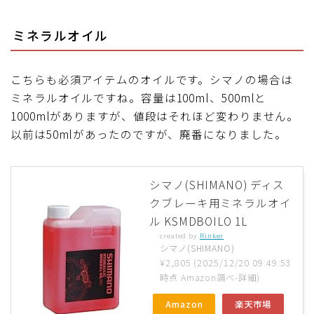
ミネラルオイル
こちらも必須アイテムのオイルです。シマノの場合は
ミネラルオイルですね。容量は100ml、500mlと
1000mlがありますが、値段はそれほど変わりません。
以前は50mlがあったのですが、廃番になりました。
シマノ(SHIMANO) ディス
クブレーキ用ミネラルオイ
ル KSMDBOILO 1L
created by
Rinker
シマノ(SHIMANO)
¥2,805
(2025/12/20 09:49:53
時点 Amazon調べ-
詳細)
Amazon
楽天市場