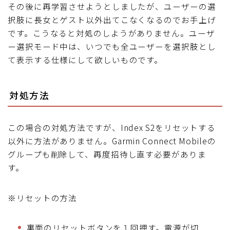
その後に再学習させようとしましたが、ユーザーの選
択肢に長女とゲスト以外出てこなくなるのでお手上げ
です。こうなると対処のしようがありません。ユーザ
ー選択モード中は、いつでも全ユーザーを選択肢とし
て表示する仕様にして欲しいものです。
対処方法
この場合の対処方法ですが、Index S2をリセットする
以外に方法がありません。Garmin Connect Mobileの
Follow Me
グループも削除して、再度招待し直す必要がありま
す。
※リセットの方法
裏面のリセットボタンを１回押す。電源が切