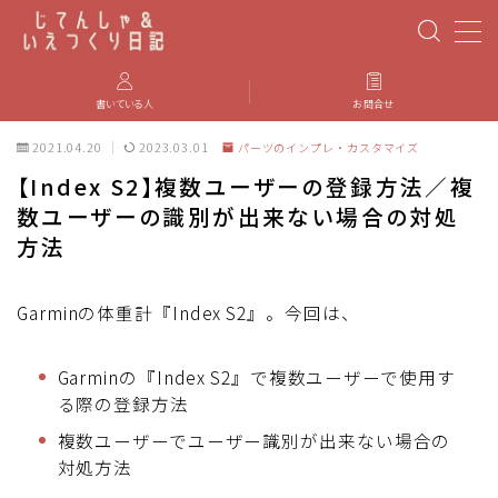
MENU
書いている人
お問合せ
2021.04.20
2023.03.01
パーツのインプレ・カスタマイズ
PBP(Paris-Brest-Paris)
【Index S2】複数ユーザーの登録方法／複
数ユーザーの識別が出来ない場合の対処
エベレスティング
方法
パーツのインプレ・カスタマイズ
Garminの体重計『Index S2』。今回は、
iGPSPORT
Garminの『Index S2』で複数ユーザーで使用す
る際の登録方法
カステリ
複数ユーザーでユーザー識別が出来ない場合の
対処方法
ブルベ装備