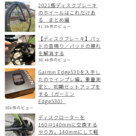
2021版ディスクブレーキ
のホイールはこれだけあ
る まとめ編
41.8k件のビュー
【ディスクブレーキ】パッ
ドの音鳴り／パッドの擦れ
を解消する
38.4k件のビュー
Garmin Edge530を入手し
たのでインプレ編。重量測
定と、初期セットアップを
する（ガーミン
Edge530）
38k件のビュー
ディスクローターを
160⇒140mmに交換する
やり方。140mmにして軽