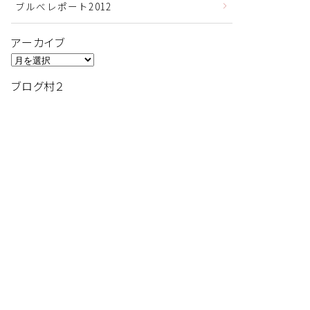
ブルべレポート2012
アーカイブ
ア
ー
ブログ村２
カ
イ
ブ