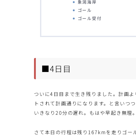
象潟海岸
ゴール
ゴール受付
■4日目
ついに4日目まで生き残りました。計画よ
トされて計画通りになります。と言いつつ計
いきなり20分の遅れ。もはや早起き無理
さて本日の行程は残り167kmを走りゴ