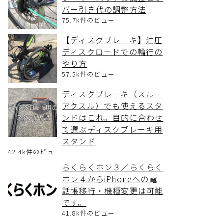
バー引き代の調整方法
75.7k件のビュー
【ディスクブレーキ】油圧
ディスクロードでの輪行の
やり方
57.5k件のビュー
ディスクブレーキ（スルー
アクスル）でも使えるスタ
ンドはこれ。目的に合わせ
て選ぶディスクブレーキ用
スタンド
42.4k件のビュー
らくらくホン３／らくらく
ホン４からiPhoneへの電
話帳移行・機種変更は可能
です。
41.8k件のビュー