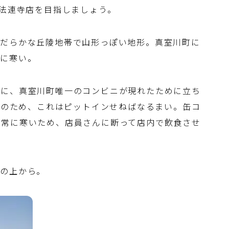
田法連寺店を目指しましょう。
なだらかな丘陵地帯で山形っぽい地形。真室川町に
常に寒い。
ろに、真室川町唯一のコンビニが現れたために立ち
地帯のため、これはピットインせねばなるまい。缶コ
非常に寒いため、店員さんに断って店内で飲食させ
橋の上から。