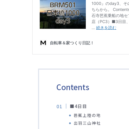
Contents
■4日目
芭蕉上陸の地
出羽三山神社