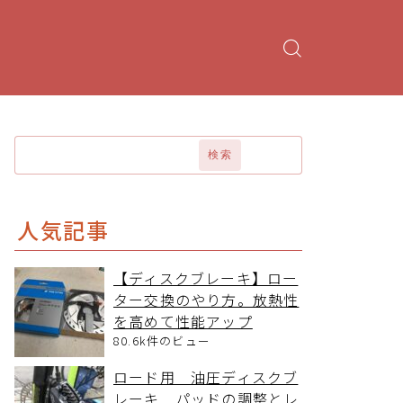
検索
人気記事
【ディスクブレーキ】ロー
ター交換のやり方。放熱性
を高めて性能アップ
80.6k件のビュー
ロード用 油圧ディスクブ
レーキ パッドの調整とレ