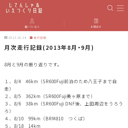
MENU
書いている人
お問合せ
2013.10.24
走行記録
PBP(Paris-Brest-Paris)
月次走行記録(2013年8月・9月)
エベレスティング
8月と9月の振り返りです。
パーツのインプレ・カスタマイズ
１、8/4 46km（SR600Fuji前泊のため八王子まで自
iGPSPORT
走）
２、8/5 362km（SR600Fuji美ヶ原まで）
３、8/6 38km（SR600Fuji DNF後、上田周辺をうろう
カステリ
ろ）
４、8/10 99km（BRM810 つくば）
ブルベ装備
５、8/18 14km