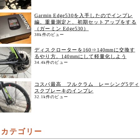
Garmin Edge530を入手したのでインプレ
編。重量測定と、初期セットアップをする
（ガーミン Edge530）
38k件のビュー
ディスクローターを160⇒140mmに交換す
るやり方。140mmにして軽量化しよう
34.4k件のビュー
コスパ最高 フルクラム レーシング5ディ
スクブレーキのインプレ
32.1k件のビュー
カテゴリー