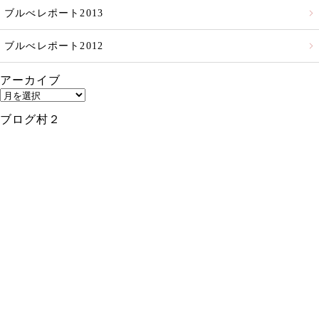
ブルべレポート2013
ブルべレポート2012
アーカイブ
ア
ー
ブログ村２
カ
イ
ブ