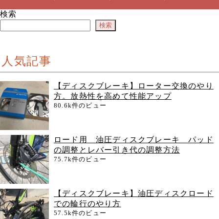
検索
検索
人気記事
【ディスクブレーキ】ローター交換のやり
方。放熱性を高めて性能アップ
80.6k件のビュー
ロード用 油圧ディスクブレーキ パッド
の調整とレバー引き代の調整方法
75.7k件のビュー
【ディスクブレーキ】油圧ディスクロード
での輪行のやり方
57.5k件のビュー