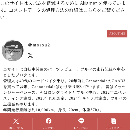
このサイトはスパムを低減するために Akismet を使っていま
す。
コメントデータの処理方法の詳細はこちらをご覧くださ
い
。
ABOUT ME
＠morou2
当サイトは自転車関連のパーツレビュー、ブルべの走行記録を中心
としたブログです。
管理人は40代のロードバイク乗り。20年前にCannondaleのCAAD3
を買って以来、Cannoncdaleばかり乗り継いでいます。 昔はメッセ
ンジャーやレース、今はロングライドとブルベ中心。2022年エベレ
スティング達成、2023年PBP認定、2024年キャノボ達成。ブルべの
主担当もやります。
年間走行距離は約10,000km。身長170cm、体重57kg。
ポストする
シェアする
LINEで送る
URLをコピー