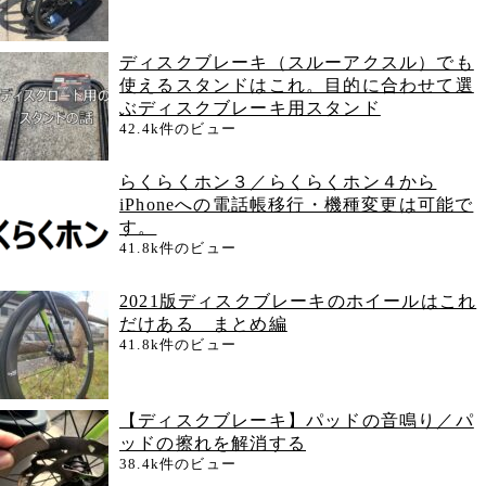
ディスクブレーキ（スルーアクスル）でも
使えるスタンドはこれ。目的に合わせて選
ぶディスクブレーキ用スタンド
42.4k件のビュー
らくらくホン３／らくらくホン４から
iPhoneへの電話帳移行・機種変更は可能で
す。
41.8k件のビュー
2021版ディスクブレーキのホイールはこれ
だけある まとめ編
41.8k件のビュー
【ディスクブレーキ】パッドの音鳴り／パ
ッドの擦れを解消する
38.4k件のビュー