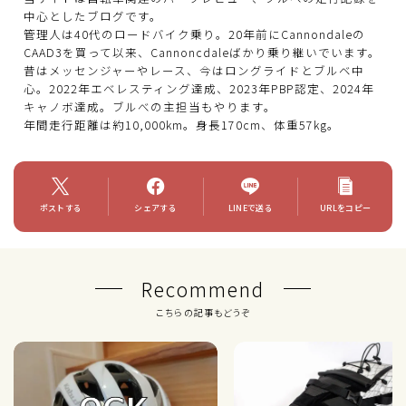
中心としたブログです。
管理人は40代のロードバイク乗り。20年前にCannondaleの
CAAD3を買って以来、Cannoncdaleばかり乗り継いでいます。
昔はメッセンジャーやレース、今はロングライドとブルベ中
心。2022年エベレスティング達成、2023年PBP認定、2024年
キャノボ達成。ブルべの主担当もやります。
年間走行距離は約10,000km。身長170cm、体重57kg。
ポストする
シェアする
LINEで送る
URLをコピー
Recommend
こちらの記事もどうぞ