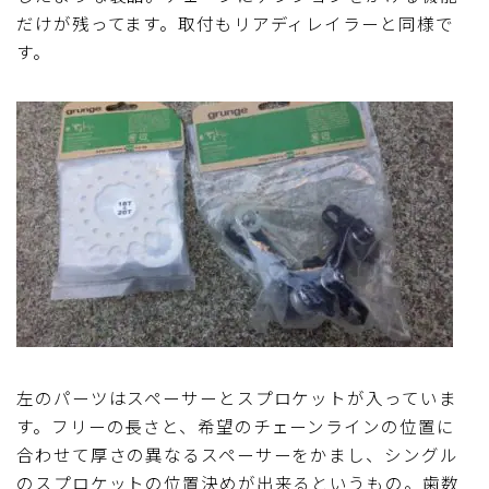
だけが残ってます。取付もリアディレイラーと同様で
ディスクブレーキ
す。
Di2関連
ブルべレポート2025
ブルべレポート2024
ブルべレポート2023
ブルベレポート2022
左のパーツはスペーサーとスプロケットが入っていま
ブルべレポート2021
す。フリーの長さと、希望のチェーンラインの位置に
合わせて厚さの異なるスペーサーをかまし、シングル
ブルベレポート2020
のスプロケットの位置決めが出来るというもの。歯数