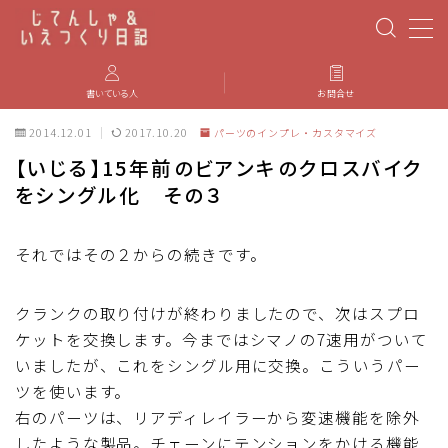
MENU
書いている人
お問合せ
2014.12.01
2017.10.20
パーツのインプレ・カスタマイズ
PBP(Paris-Brest-Paris)
【いじる】15年前のビアンキのクロスバイク
をシングル化 その３
エベレスティング
パーツのインプレ・カスタマイズ
それではその２からの続きです。
iGPSPORT
クランクの取り付けが終わりましたので、次はスプロ
ケットを交換します。今まではシマノの7速用がついて
いましたが、これをシングル用に交換。こういうパー
カステリ
ツを使います。
右のパーツは、リアディレイラーから変速機能を除外
ブルベ装備
したような製品。チェーンにテンションをかける機能