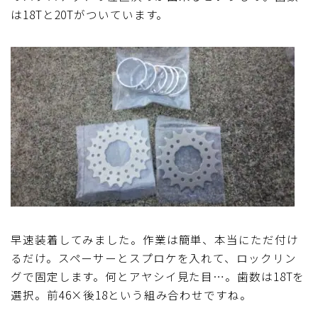
は18Tと20Tがついています。
ブルベレポート2019
ブルベレポート2018
ブルベレポート2017
ブルベレポート2016
ブルべレポート2015
ブルべレポート2014
早速装着してみました。作業は簡単、本当にただ付け
るだけ。スペーサーとスプロケを入れて、ロックリン
ブルべレポート2013
グで固定します。何とアヤシイ見た目…。歯数は18Tを
選択。前46×後18という組み合わせですね。
ブルべレポート2012