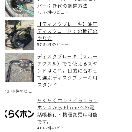
バー引き代の調整方法
75.7k件のビュー
【ディスクブレーキ】油圧
ディスクロードでの輪行の
やり方
57.5k件のビュー
ディスクブレーキ（スルー
アクスル）でも使えるスタ
ンドはこれ。目的に合わせ
て選ぶディスクブレーキ用
スタンド
42.4k件のビュー
らくらくホン３／らくらく
ホン４からiPhoneへの電
話帳移行・機種変更は可能
です。
41.8k件のビュー