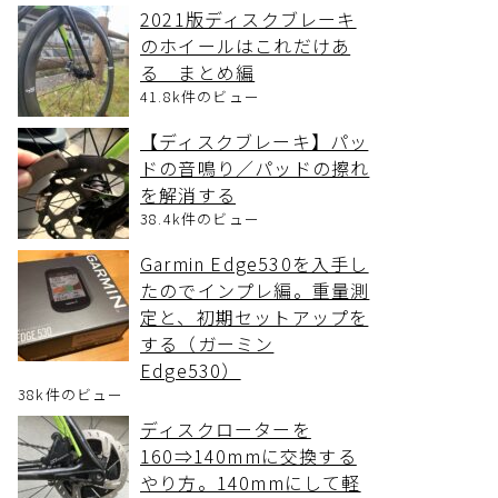
2021版ディスクブレーキ
のホイールはこれだけあ
る まとめ編
41.8k件のビュー
【ディスクブレーキ】パッ
ドの音鳴り／パッドの擦れ
を解消する
38.4k件のビュー
Garmin Edge530を入手し
たのでインプレ編。重量測
定と、初期セットアップを
する（ガーミン
Edge530）
38k件のビュー
ディスクローターを
160⇒140mmに交換する
やり方。140mmにして軽