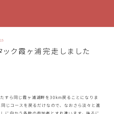
15
 アタック霞ヶ浦完走しました
たすら同じ霞ヶ浦湖畔を30km戻ることになりま
全に同じコースを戻るだけなので、なおさら淡々と進
返しに向かう多数の参加者とすれ違います。後ろに