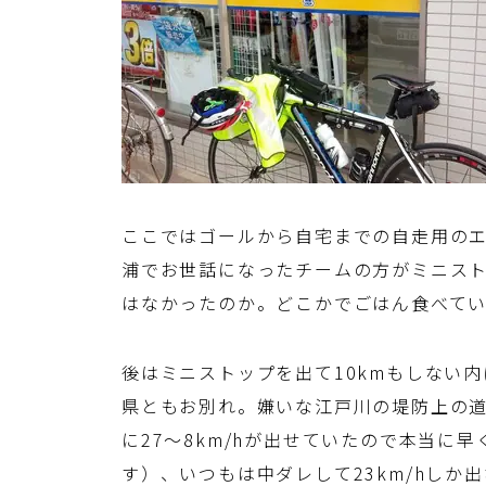
ここではゴールから自宅までの自走用の
浦でお世話になったチームの方がミニス
はなかったのか。どこかでごはん食べて
後はミニストップを出て10kmもしない
県ともお別れ。嫌いな江戸川の堤防上の
に27～8km/hが出せていたので本当に
す）、いつもは中ダレして23km/hし