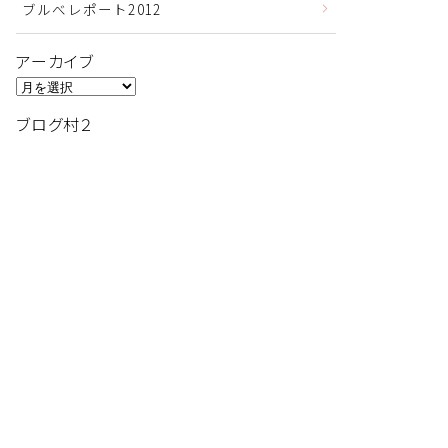
ブルべレポート2012
アーカイブ
ア
ー
ブログ村２
カ
イ
ブ