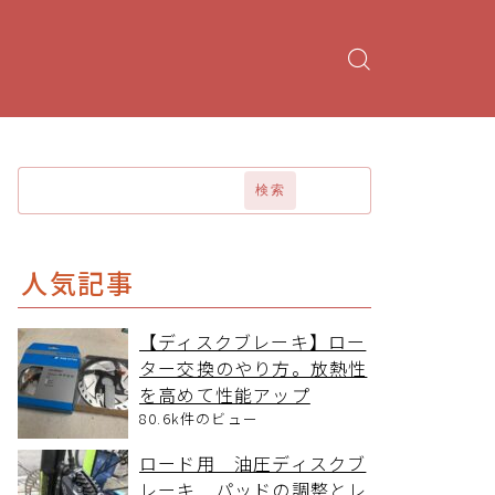
検索
人気記事
【ディスクブレーキ】ロー
ター交換のやり方。放熱性
を高めて性能アップ
80.6k件のビュー
ロード用 油圧ディスクブ
レーキ パッドの調整とレ