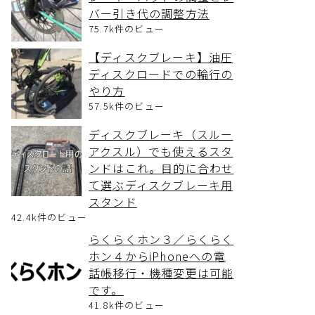
バー引き代の調整方法
75.7k件のビュー
【ディスクブレーキ】油圧
ディスクロードでの輪行の
やり方
57.5k件のビュー
ディスクブレーキ（スルー
アクスル）でも使えるスタ
ンドはこれ。目的に合わせ
て選ぶディスクブレーキ用
スタンド
42.4k件のビュー
らくらくホン３／らくらく
ホン４からiPhoneへの電
話帳移行・機種変更は可能
です。
41.8k件のビュー