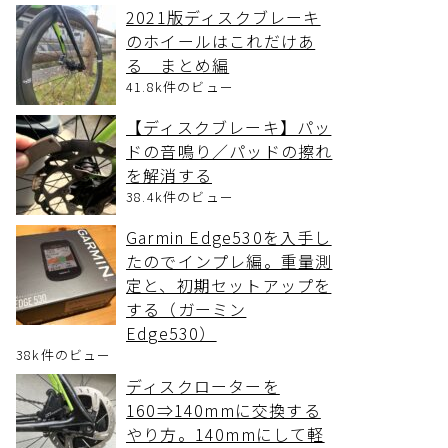
2021版ディスクブレーキ
のホイールはこれだけあ
る まとめ編
41.8k件のビュー
【ディスクブレーキ】パッ
ドの音鳴り／パッドの擦れ
を解消する
38.4k件のビュー
Garmin Edge530を入手し
たのでインプレ編。重量測
定と、初期セットアップを
する（ガーミン
Edge530）
38k件のビュー
ディスクローターを
160⇒140mmに交換する
やり方。140mmにして軽