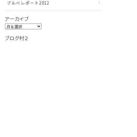
ブルべレポート2012
アーカイブ
ア
ー
ブログ村２
カ
イ
ブ