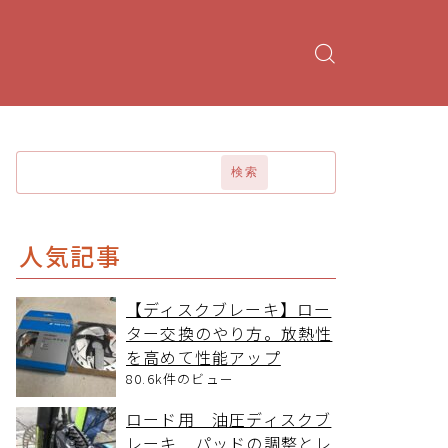
検索
人気記事
【ディスクブレーキ】ロー
ター交換のやり方。放熱性
を高めて性能アップ
80.6k件のビュー
ロード用 油圧ディスクブ
レーキ パッドの調整とレ