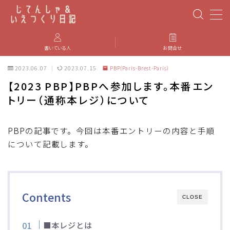
MENU
書いている人
お問合せ
2023.06.07
2023.07.15
PBP(Paris-Brest-Paris)
PBP(Paris-Brest-Paris)
【2023 PBP】PBPへ参加します。本番エン
トリー（通称本レジ）について
エベレスティング
パーツのインプレ・カスタマイズ
PBPの記事です。今回は本番エントリーの内容と手順
について記載します。
iGPSPORT
カステリ
Contents
CLOSE
ブルベ装備
■本レジとは