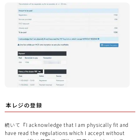
本レジの登録
続いて『I acknowledge that I am physically fit and
have read the regulations which I accept without